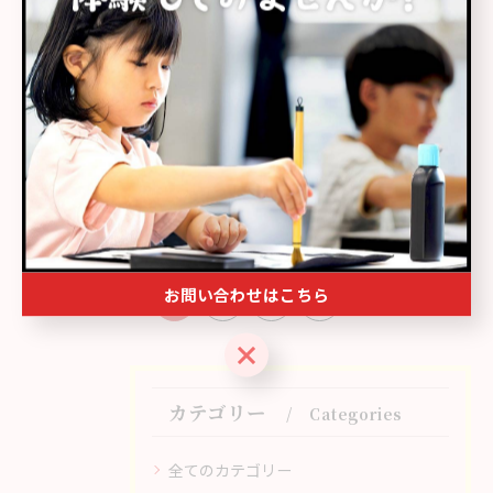
書道教室で上級を目指す静岡県浜松市中
央区の大人向け選び方ガイド
2026/02/08
書道教室や習い事選びで静岡県浜松市中
央区の魅力と続けやすさを比較調査
2026/02/05
お問い合わせはこちら
1
2
3
4
お問い合わせはこちら
カテゴリー
Categories
全てのカテゴリー