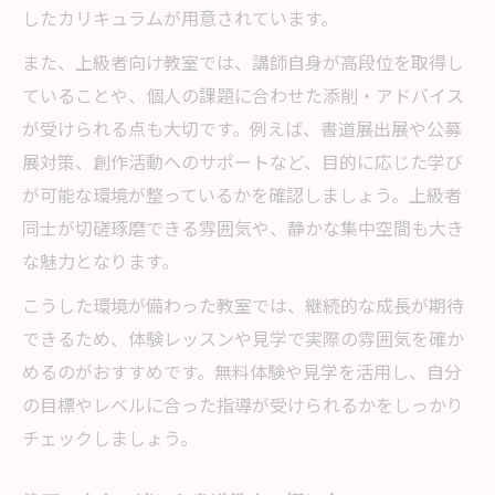
したカリキュラムが用意されています。
書道教室の上級指導で広がる表現力
また、上級者向け教室では、講師自身が高段位を取得し
書道教室の上級指導で磨かれる表現力の違
ていることや、個人の課題に合わせた添削・アドバイス
い
が受けられる点も大切です。例えば、書道展出展や公募
浜松の書道教室が取り入れる実践的な上級
展対策、創作活動へのサポートなど、目的に応じた学び
指導
が可能な環境が整っているかを確認しましょう。上級者
大人向け書道教室で身につく高い表現技法
同士が切磋琢磨できる雰囲気や、静かな集中空間も大き
静岡の書道教室で学べる独自の表現アプロ
な魅力となります。
ーチ
こうした環境が備わった教室では、継続的な成長が期待
書道教室で学ぶことで作品に個性が生まれ
できるため、体験レッスンや見学で実際の雰囲気を確か
る理由
めるのがおすすめです。無料体験や見学を活用し、自分
経験者が通う静岡の書道教室最新事情
の目標やレベルに合った指導が受けられるかをしっかり
書道教室の最新トレンドと上級者が重視す
チェックしましょう。
る点
静岡の書道教室で経験者が評価する指導体