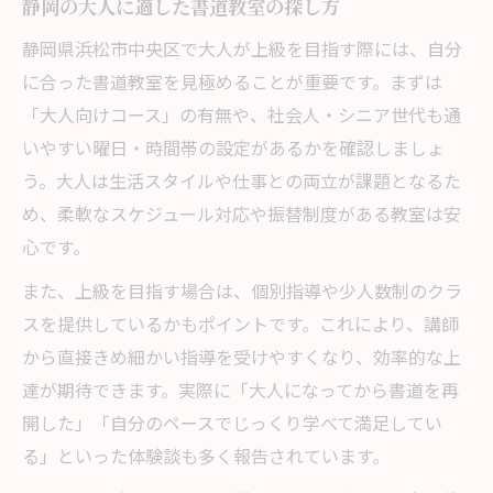
静岡の大人に適した書道教室の探し方
制
静岡県浜松市中央区で大人が上級を目指す際には、自分
浜松市の書道教室で注目される上級者サポ
に合った書道教室を見極めることが重要です。まずは
ート
「大人向けコース」の有無や、社会人・シニア世代も通
書道教室の口コミや体験談から見る最新事
いやすい曜日・時間帯の設定があるかを確認しましょ
情
う。大人は生活スタイルや仕事との両立が課題となるた
大人が選ぶ静岡の書道教室人気ポイント
め、柔軟なスケジュール対応や振替制度がある教室は安
心です。
上級者に適した書道教室はどう選ぶべきか
書道教室で上級者が重視すべき選択基準と
また、上級を目指す場合は、個別指導や少人数制のクラ
は
スを提供しているかもポイントです。これにより、講師
静岡の上級書道教室で比較したい指導内容
から直接きめ細かい指導を受けやすくなり、効率的な上
達が期待できます。実際に「大人になってから書道を再
大人に適した書道教室の雰囲気や設備の違
開した」「自分のペースでじっくり学べて満足してい
い
る」といった体験談も多く報告されています。
浜松の書道教室で体験できる上級指導の魅