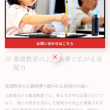
また、現地での比較ポイントとしては、講師による個別
添削の頻度、コンクールや展覧会への参加機会、指導の
きめ細かさなどが挙げられます。実際に複数の教室を見
学し、無料体験を利用することで、自分に合った最適な
学びの場を選ぶことができるでしょう。
お問い合わせはこちら
お問い合わせはこちら
書道教室の上級指導で広がる表
現力
書道教室の上級指導で磨かれる表現力の違い
上級者向けの書道教室では、単なる文字の正確さだけで
なく、個人の感性を活かした表現力の向上が重視されま