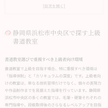
浜松市で上級書道教室が支持される理由
近くの書道教室で上級指導が受けられる条
件
書道教室のアクセスや利便性も比較のポイ
静岡県浜松市中央区で探す上級
ント
書道教室
大人が上級を目指す書道教室選びのコツ
書道教室で大人が上級を目指すための基準
書道教室選びで重視すべき上級者向け環境
浜松の書道教室選びで体験が役立つ理由
書道教室の講師陣に注目した選び方のポイ
書道教室で上級を目指す場合、特に重視すべき環境は
ント
「指導体制」と「カリキュラムの深度」です。上級者向
けの教室は、単なる技術習得だけでなく、個々の表現力
静岡で大人専用クラスがある書道教室の見
や作品制作までを見据えた指導を行っています。静岡県
極め方
浜松市中央区の多くの教室では、毛筆・硬筆それぞれの
上級書道教室の雰囲気や指導内容を現地比
専門指導や、段級取得後のさらなるレベルアップを目指
較