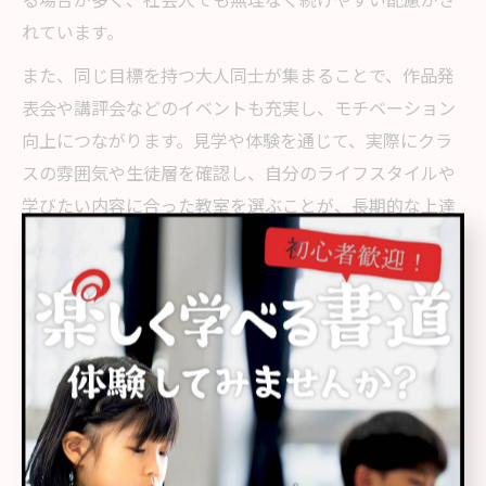
れています。
また、同じ目標を持つ大人同士が集まることで、作品発
表会や講評会などのイベントも充実し、モチベーション
向上につながります。見学や体験を通じて、実際にクラ
スの雰囲気や生徒層を確認し、自分のライフスタイルや
学びたい内容に合った教室を選ぶことが、長期的な上達
への近道です。
上級書道教室の雰囲気や指導内容を現地比較
浜松市中央区の上級書道教室は、それぞれ独自の雰囲気
や指導特徴を持っています。たとえば、静かで集中しや
すい空間や、作品制作に適した広い机、毛筆や硬筆の選
択肢が豊富な教室もあります。こうした環境が、上級者
の技術向上や創作意欲を支えます。