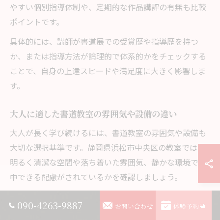
やすい個別指導体制や、定期的な作品講評の有無も比較
ポイントです。
具体的には、講師が書道展での受賞歴や指導歴を持つ
か、または指導方法が論理的で体系的かをチェックする
ことで、自身の上達スピードや満足度に大きく影響しま
す。
大人に適した書道教室の雰囲気や設備の違い
大人が長く学び続けるには、書道教室の雰囲気や設備も
大切な選択基準です。静岡県浜松市中央区の教室では、
明るく清潔な空間や落ち着いた雰囲気、静かな環境で集
中できる配慮がされているかを確認しましょう。
例えば、駐車場やアクセスの良さ、道具の貸し出しや保
090-4263-9887
お問い合わせ
体験予約
管サービス、待合スペースの有無なども大人にとっては