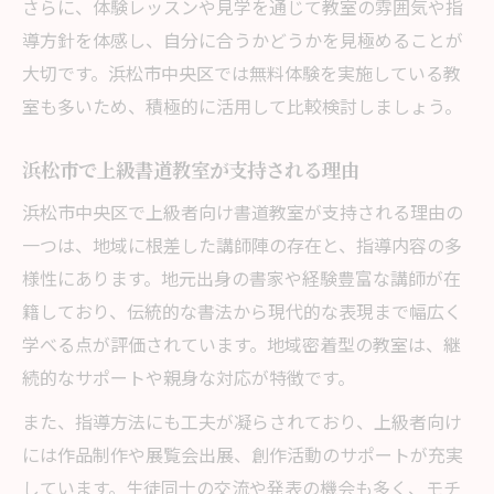
力
さらに、体験レッスンや見学を通じて教室の雰囲気や指
導方針を体感し、自分に合うかどうかを見極めることが
書道教室で長く学ぶための上級者向けポイ
大切です。浜松市中央区では無料体験を実施している教
ント
室も多いため、積極的に活用して比較検討しましょう。
毛筆・硬筆を極める大人向け書道教室案内
書道教室で毛筆・硬筆技術を高める方法
浜松市で上級書道教室が支持される理由
静岡の書道教室で学ぶ毛筆表現の奥深さ
浜松市中央区で上級者向け書道教室が支持される理由の
大人が硬筆を伸ばすための書道教室活用術
一つは、地域に根差した講師陣の存在と、指導内容の多
浜松市の書道教室で両方学べるのが魅力
様性にあります。地元出身の書家や経験豊富な講師が在
書道教室で作品に活かせる技法を身につけ
籍しており、伝統的な書法から現代的な表現まで幅広く
る
学べる点が評価されています。地域密着型の教室は、継
続的なサポートや親身な対応が特徴です。
また、指導方法にも工夫が凝らされており、上級者向け
には作品制作や展覧会出展、創作活動のサポートが充実
しています。生徒同士の交流や発表の機会も多く、モチ