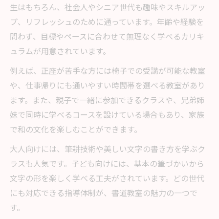
生はもちろん、社会人やシニア世代も趣味やスキルアッ
親子で楽しむ趣味の書道教室に通うメリット
プ、リフレッシュのために通っています。年齢や経験を
親子で通う書道教室趣味が生む絆づくり
問わず、目標やペースに合わせて無理なく学べるカリキ
書道教室趣味で親子が一緒に成長できる理
ュラムが用意されています。
由
例えば、正座が苦手な方には椅子での受講が可能な教室
親子で楽しむ書道教室の工夫と魅力ポイン
や、仕事帰りにも通いやすい時間帯を選べる教室があり
ト
ます。また、親子で一緒に参加できるクラスや、兄弟姉
書道教室趣味は親子の共通体験におすすめ
妹で同時に学べるコースを設けている場合もあり、家族
趣味として親子で学ぶ書道教室の安心感
で和の文化を楽しむことができます。
大人の新しい趣味に最適な書道教室の活用法
大人向けには、筆耕技術や美しい文字の書き方を学ぶク
大人が書道教室趣味を始めるメリットとは
ラスも人気です。子ども向けには、基本の筆づかいから
書道教室趣味で心を整える大人の時間
文字の形を楽しく学べる工夫がされています。どの世代
大人向け書道教室で趣味を深める学び方
にも対応できる指導体制が、書道教室の魅力の一つで
書道教室趣味が仕事帰りにもおすすめな理
す。
由