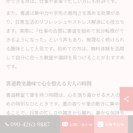
ができる点は、仕事や家事で忙しい方にも好評です。
また、書道は集中力や手先の器用さを高める効果があ
り、日常生活のリフレッシュやストレス解消にも役立ち
ます。実際に「仕事の合間に書道を始めて気分転換がで
きるようになった」という声もあり、無理なく続けられ
る趣味として人気です。初めての方は、無料体験を活用
して自分に合った教室や講師を見つけることがおすすめ
です。
書道教室趣味で心を整える大人の時間
書道教室で筆を持つ時間は、心を落ち着かせる大人のた
めの特別なひとときです。墨の香りや筆の動きに集中す
ることで、日常の忙しさや雑念から離れ、静かな気持ち
になれるのが書道の大きな特徴です。静岡県浜松市中央
090-4263-9887
お問い合わせ
体験予約
区の教室では、椅子席や静かな環境が整っており、正座