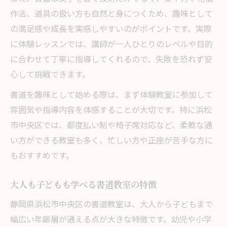
書道教室の趣味を続けるためのポイント
作法、道具の扱い方も自然と身につくため、趣味として
趣味志向の書道教室で柔軟に学ぶコツ
の満足感や成長を実感しやすいのがポイントです。実際
書道教室趣味は体験で雰囲気チェックがお
に体験レッスンでは、講師が一人ひとりのレベルや目的
すすめ
に合わせて丁寧に指導してくれるので、失敗を恐れず安
趣味重視で書道教室を比較する際の注意点
心して挑戦できます。
はじめての書道教室で体験できる和のひととき
書道を趣味として始める際は、まず体験教室に参加して
書道教室で味わう趣味の和文化体験の魅力
雰囲気や指導内容を体感することが大切です。特に浜松
初めての書道教室趣味で感じる心落ち着く
市中央区では、都度払い制や椅子席対応など、柔軟な通
時間
い方ができる教室も多く、忙しい方や正座が苦手な方に
書道教室の趣味体験で筆を持つ楽しさを知
もおすすめです。
る
大人も子どもも学べる書道教室の特徴
趣味初心者でも安心な書道教室のサポート
書道教室趣味で日本文化に親しむ豊かな時
静岡県浜松市中央区の書道教室は、大人から子どもまで
間
幅広い年齢層が通える点が大きな特徴です。幼児や小学