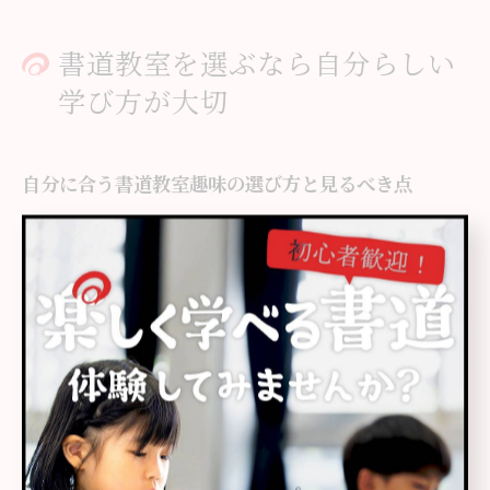
書道教室を選ぶなら自分らしい
学び方が大切
自分に合う書道教室趣味の選び方と見るべき点
書道教室を趣味として始める際、自分に合った教室を選
ぶことが長く続けるポイントです。静岡県浜松市中央区
には、大人も子どもも学べる教室や、体験レッスンを用
意しているところが多く、自分のライフスタイルやペー
スに合わせて選ぶことが可能です。
選ぶ際は、教室の雰囲気や指導方針、講師の資格や経
験、対応している年齢層、無料体験の有無などを確認し
ましょう。特に、椅子席の有無や集中できる環境、都度