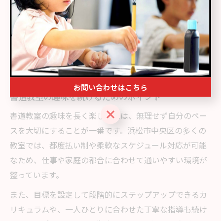
払い制などもチェックポイントです。
例えば、正座が苦手な方や小さなお子様連れでも通いや
すい教室であれば、家族みんなで安心して通うことがで
きます。自分の目的や趣味志向に合うかを体験レッスン
で感じてみるのがおすすめです。
お問い合わせはこちら
書道教室の趣味を続けるためのポイント
お問い合わせはこちら
書道教室の趣味を長く楽しむには、無理せず自分のペー
スを大切にすることが一番です。浜松市中央区の多くの
教室では、都度払い制や柔軟なスケジュール対応が可能
なため、仕事や家庭の都合に合わせて通いやすい環境が
整っています。
また、目標を設定して段階的にステップアップできるカ
リキュラムや、一人ひとりに合わせた丁寧な指導も続け