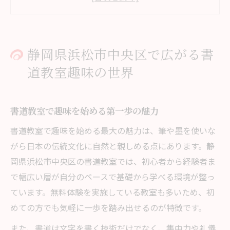
気軽に通える書道教室が趣味に最適な理由
書道教室で和の文化を身近に体感する方法
書道教室趣味が広がる静岡県浜松市中央区
静岡県浜松市中央区で広がる書
の特徴
道教室趣味の世界
趣味として楽しむ書道教室の魅力を深掘り
書道教室の趣味が生活に与える豊かさとは
書道教室で趣味を始める第一歩の魅力
趣味としての書道教室で得られる達成感
書道教室で趣味仲間と交流する楽しさ
書道教室で趣味を始める最大の魅力は、筆や墨を使いな
がら日本の伝統文化に自然と親しめる点にあります。静
書道教室趣味で心と向き合う穏やかな時間
岡県浜松市中央区の書道教室では、初心者から経験者ま
大人向け書道教室趣味の新たな発見
で幅広い層が自分のペースで基礎から学べる環境が整っ
書道教室を選ぶなら自分らしい学び方が大切
ています。無料体験を実施している教室も多いため、初
自分に合う書道教室趣味の選び方と見るべ
めての方でも気軽に一歩を踏み出せるのが特徴です。
き点
また、書道は文字を書く技術だけでなく、集中力や礼儀