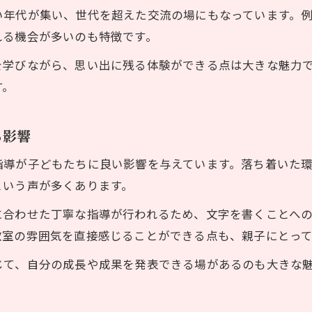
地域コミュニティで楽しむ書道教室の魅力と安心感
い年代が集い、世代を超えた交流の場にもなっています。
書道教室が生み出す地域コミュニティのつながり
れる機会が多いのも特徴です。
書道教室で得られる安心感と親子コミュニケーショ
を学びながら、思い出に残る体験ができる点は大きな魅力
教室生徒の声から見る書道教室の魅力を解説
す。
書道教室入会で広がる大人と子供の交流体験
親子で参加できる書道教室の安心ポイント
る影響
初めての書道教室入会なら気をつけたい準備とは
指導が子どもたちに良い影響を与えています。落ち着いた
書道教室入会前に必要な道具と心構えを解説
という声が多くあります。
書道教室初心者が知っておきたい準備ポイント
に合わせた丁寧な指導が行われるため、文字を書くことへ
書道教室の入会手続きと体験予約の流れ
教室の雰囲気を直接感じることができる点も、親子にとっ
子供の書道教室デビューを成功させる準備術
じて、自分の成長や成果を発表できる場があるのも大きな
書道教室で使う印鑑や小物の選び方ガイド
書道教室入会後の日常や教室生活をリアルに紹介