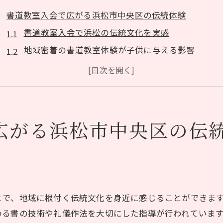
書道教室入会で広がる浜松市中央区の伝統体験
書道教室入会で浜松の伝統文化を実感
地域密着の書道教室体験が子供に与える影響
書道教室ならではの日本文化体験を深掘り
書道教室で広がる地域交流と新たな発見
書道教室の無料体験で雰囲気を見極める方法
子供と一緒に始める書道教室選びのコツを解説
広がる浜松市中央区の伝
子供に合う書道教室の選び方と体験談を紹介
書道教室を選ぶ際の月謝や立地の比較ポイント
初心者歓迎の書道教室で安心して始めるために
親子で楽しめる書道教室の選び方を徹底解説
とで、地域に根付く伝統文化を身近に感じることができま
書道教室の見学予約で確認したい重要な点
わる書の技術や礼儀作法を大切にした指導が行われていま