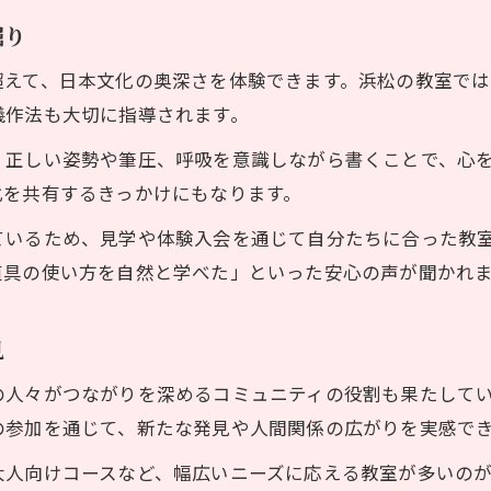
書道教室入会後のレッスン風景と成長の様子
掘り
書道教室での子供たちの日常と交流エピソード
超えて、日本文化の奥深さを体験できます。浜松の教室で
書道教室ならではの教室生活の楽しみ方とは
儀作法も大切に指導されます。
書道教室通学で身につく礼儀や集中力を解説
、正しい姿勢や筆圧、呼吸を意識しながら書くことで、心
書道教室の課題や発表会に向けた取り組み
化を共有するきっかけにもなります。
親子で体験する書道教室 モチベーション維持の秘訣
ているため、見学や体験入会を通じて自分たちに合った教
親子で書道教室を続けるための工夫とヒント
道具の使い方を自然と学べた」といった安心の声が聞かれ
書道教室で子供のやる気を引き出すサポート術
お問い合わせはこちら
お問い合わせはこちら
モチベーションが続く書道教室の選び方を解説
見
書道教室の先生との信頼関係がやる気を高める
の人々がつながりを深めるコミュニティの役割も果たして
家庭でできる書道教室の復習と楽しみ方
の参加を通じて、新たな発見や人間関係の広がりを実感で
大人向けコースなど、幅広いニーズに応える教室が多いの