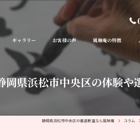
ギャラリー
お客様の声
風琳庵の特徴
毛筆
初心者
静岡県浜松市中央区の体験や
体験
趣味
習い事
静岡県浜松市中央区の書道教室なら風琳庵
コラム