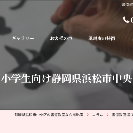
書道
ギャラリー
お客様の声
風琳庵の特徴
毛筆
初心者
い小学生向け静岡県浜松市中央
体験
趣味
習い事
静岡県浜松市中央区の書道教室なら風琳庵
コラム
書道教室選