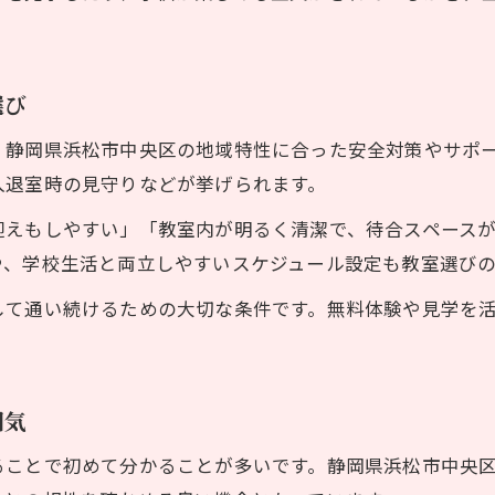
親子で知りたい書道教室の費用比較ポイント
書道教室の月謝や入会金の比較ポイント解説
書道教室 浜松市中区の費用相場と選び方
選び
兄弟割引や体験費用がある書道教室の特徴
、静岡県浜松市中央区の地域特性に合った安全対策やサポ
家計に優しい書道教室の選び方のヒント
入退室時の見守りなどが挙げられます。
書道教室の料金体系を分かりやすく解説
迎えもしやすい」「教室内が明るく清潔で、待合スペース
書道教室を選ぶなら地域性も大切に
や、学校生活と両立しやすいスケジュール設定も教室選び
静岡県浜松市中央区の書道教室が重視する地域性
お問い合わせはこちら
お問い合わせはこちら
して通い続けるための大切な条件です。無料体験や見学を
地域とつながる書道教室のメリットを紹介
書道教室と地域行事の連携が生む学びの効果
地域情報に詳しい書道教室で安心の習い事体験
囲気
浜松 硬筆 教室など地域特有の習い事事情
ることで初めて分かることが多いです。静岡県浜松市中央