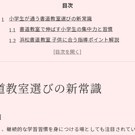
目次
小学生が通う書道教室選びの新常識
書道教室で伸ばす小学生の集中力と習慣
浜松書道教室 子供に合う指導ポイント解説
静岡県浜松市中央区の安全な書道教室選び
書道教室の体験で分かる教室ごとの雰囲気
小学生向け書道教室の年齢別対応をチェック
書道教室で育む静岡県浜松市中央区の学び
道教室選びの新常識
書道教室で身につく地域ならではの文化体験
浜松市中央区の書道教室が重視する教育方針
書道教室 浜松市中区で学ぶ礼儀と協調性
慣
静岡県浜松市中央区で学ぶ毛筆と硬筆の違い
く、継続的な学習習慣を身につける場としても注目されて
書道教室が小学生にもたらす心の成長とは