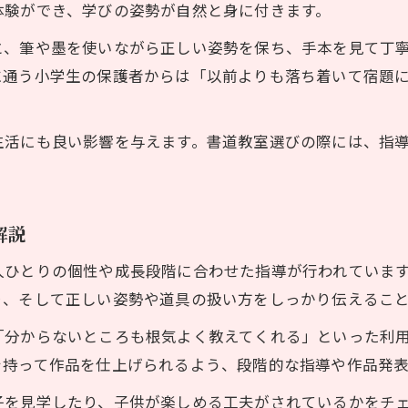
体験ができ、学びの姿勢が自然と身に付きます。
集中力を養う小学生向け書道教室とは
と、筆や墨を使いながら正しい姿勢を保ち、手本を見て丁
書道教室で集中力を高める工夫と指導法
に通う小学生の保護者からは「以前よりも落ち着いて宿題
小学生の個性を伸ばす書道教室の取り組み
浜松 習字で子供の集中力アップを目指す理由
生活にも良い影響を与えます。書道教室選びの際には、指
書道教室の体験談から分かる成長の実感
静岡県浜松市中央区の書道教室で得られる効果
浜松市中央区で安心の書道教室体験を
解説
書道教室の安全対策と浜松市の地域特性
人ひとりの個性や成長段階に合わせた指導が行われていま
見学や体験で分かる書道教室の信頼ポイント
り、そして正しい姿勢や道具の扱い方をしっかり伝えるこ
子供の安全を守る書道教室の取り組み事例
「分からないところも根気よく教えてくれる」といった利
親子で体験できる浜松書道教室 子供の声
を持って作品を仕上げられるよう、段階的な指導や作品発
浜松市中央区の書道教室で安心して学べる理由
子を見学したり、子供が楽しめる工夫がされているかをチ